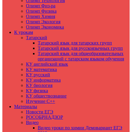
Олимп Технология
Олимп Физ-ра
Олимп Физика
Олимп Химия
Олимп Экология
Олимп Экономика
К урокам
Татарский
Татарский язык для татарских групп
Татарский язык для русскоязычных групп
Татарский язык для общеобразовательных
организаций с татарским языком обучения
КУ английский язык
КУ математика
КУ русский
КУ информатика
КУ биология
КУ физика
КУ обществознание
Изучение C++
Материалы
Новости ЕГЭ
РОСОБРНАДЗОР
Видео
Видео уроки по химии Демовариант ЕГЭ