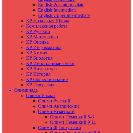
English Pre-Intermediate
English Intermediate
English Upper Intermediate
КР Начальная Школа
Комплексная работа
КР Русский
КР Математика
КР Физика
КР Информатика
КР Химия
КР Биология
КР Иностранные языки
КР Литература
КР История
КР Обществознание
КР География
Олимпиада
Олимп Языки
Олимп Русский
Олимп Английский
Олимп Немецкий
Олимп Немецкий 5-8
Олимп Немецкий 9-11
Олимп Французский
Олимп Французский 5-8