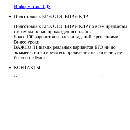
Информатика ГДЗ
Подготовка к ЕГЭ, ОГЭ, ВПР и КДР
Подготовка к ЕГЭ, ОГЭ, ВПР и КДР по всем предметам
с возможностью прохождения онлайн.
Более 100 вариантов и тысячи заданий с решениями.
Видео уроки.
ВАЖНО! Никаких реальных вариантов ЕГЭ ни до
экзамена, ни во время его проведения на сайте нет, не
было и не будет.
КОНТАКТЫ
В случае нарушения авторских прав, правообладателям
обращаться по адресу: tolkoege@gmail.com
ЗАПРЕЩЕНО копирование материалов без указания
активные ссылки на источник, все демо-версии с сайта
ФИПИ http://fipi.ru/
Подготовка к ЕГЭ
© 2026