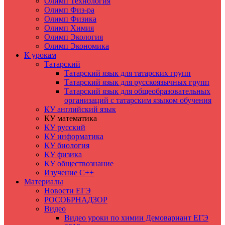
Олимп Технология
Олимп Физ-ра
Олимп Физика
Олимп Химия
Олимп Экология
Олимп Экономика
К урокам
Татарский
Татарский язык для татарских групп
Татарский язык для русскоязычных групп
Татарский язык для общеобразовательных
организаций с татарским языком обучения
КУ английский язык
КУ математика
КУ русский
КУ информатика
КУ биология
КУ физика
КУ обществознание
Изучение C++
Материалы
Новости ЕГЭ
РОСОБРНАДЗОР
Видео
Видео уроки по химии Демовариант ЕГЭ