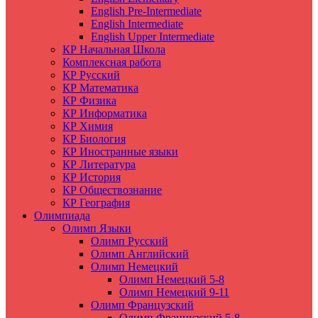
English Pre-Intermediate
English Intermediate
English Upper Intermediate
КР Начальная Школа
Комплексная работа
КР Русский
КР Математика
КР Физика
КР Информатика
КР Химия
КР Биология
КР Иностранные языки
КР Литература
КР История
КР Обществознание
КР География
Олимпиада
Олимп Языки
Олимп Русский
Олимп Английский
Олимп Немецкий
Олимп Немецкий 5-8
Олимп Немецкий 9-11
Олимп Французский
Олимп Французский 5-8