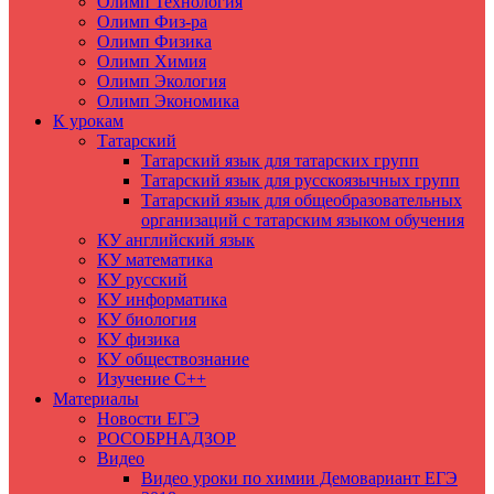
Олимп Технология
Олимп Физ-ра
Олимп Физика
Олимп Химия
Олимп Экология
Олимп Экономика
К урокам
Татарский
Татарский язык для татарских групп
Татарский язык для русскоязычных групп
Татарский язык для общеобразовательных
организаций с татарским языком обучения
КУ английский язык
КУ математика
КУ русский
КУ информатика
КУ биология
КУ физика
КУ обществознание
Изучение C++
Материалы
Новости ЕГЭ
РОСОБРНАДЗОР
Видео
Видео уроки по химии Демовариант ЕГЭ