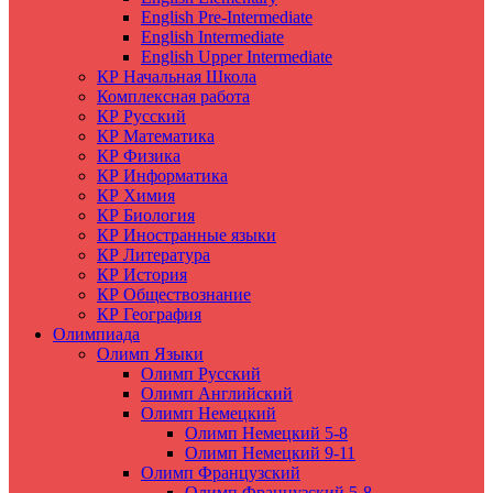
English Pre-Intermediate
English Intermediate
English Upper Intermediate
КР Начальная Школа
Комплексная работа
КР Русский
КР Математика
КР Физика
КР Информатика
КР Химия
КР Биология
КР Иностранные языки
КР Литература
КР История
КР Обществознание
КР География
Олимпиада
Олимп Языки
Олимп Русский
Олимп Английский
Олимп Немецкий
Олимп Немецкий 5-8
Олимп Немецкий 9-11
Олимп Французский
Олимп Французский 5-8