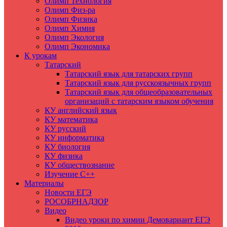
Олимп Технология
Олимп Физ-ра
Олимп Физика
Олимп Химия
Олимп Экология
Олимп Экономика
К урокам
Татарский
Татарский язык для татарских групп
Татарский язык для русскоязычных групп
Татарский язык для общеобразовательных
организаций с татарским языком обучения
КУ английский язык
КУ математика
КУ русский
КУ информатика
КУ биология
КУ физика
КУ обществознание
Изучение C++
Материалы
Новости ЕГЭ
РОСОБРНАДЗОР
Видео
Видео уроки по химии Демовариант ЕГЭ