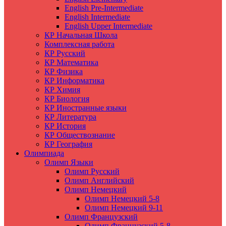
English Pre-Intermediate
English Intermediate
English Upper Intermediate
КР Начальная Школа
Комплексная работа
КР Русский
КР Математика
КР Физика
КР Информатика
КР Химия
КР Биология
КР Иностранные языки
КР Литература
КР История
КР Обществознание
КР География
Олимпиада
Олимп Языки
Олимп Русский
Олимп Английский
Олимп Немецкий
Олимп Немецкий 5-8
Олимп Немецкий 9-11
Олимп Французский
Олимп Французский 5-8