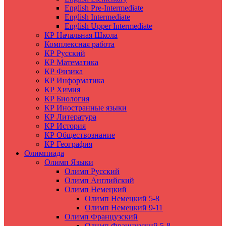
English Pre-Intermediate
English Intermediate
English Upper Intermediate
КР Начальная Школа
Комплексная работа
КР Русский
КР Математика
КР Физика
КР Информатика
КР Химия
КР Биология
КР Иностранные языки
КР Литература
КР История
КР Обществознание
КР География
Олимпиада
Олимп Языки
Олимп Русский
Олимп Английский
Олимп Немецкий
Олимп Немецкий 5-8
Олимп Немецкий 9-11
Олимп Французский
Олимп Французский 5-8