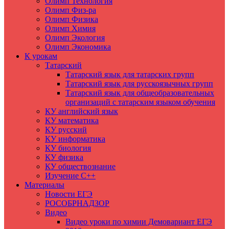
Олимп Технология
Олимп Физ-ра
Олимп Физика
Олимп Химия
Олимп Экология
Олимп Экономика
К урокам
Татарский
Татарский язык для татарских групп
Татарский язык для русскоязычных групп
Татарский язык для общеобразовательных
организаций с татарским языком обучения
КУ английский язык
КУ математика
КУ русский
КУ информатика
КУ биология
КУ физика
КУ обществознание
Изучение C++
Материалы
Новости ЕГЭ
РОСОБРНАДЗОР
Видео
Видео уроки по химии Демовариант ЕГЭ