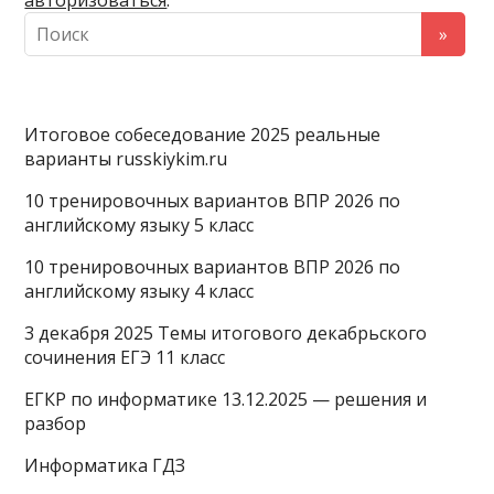
авторизоваться
.
s
a
A
s
m
p
n
p
i
Итоговое собеседование 2025 реальные
k
варианты russkiykim.ru
i
10 тренировочных вариантов ВПР 2026 по
английскому языку 5 класс
10 тренировочных вариантов ВПР 2026 по
английскому языку 4 класс
3 декабря 2025 Темы итогового декабрьского
сочинения ЕГЭ 11 класс
ЕГКР по информатике 13.12.2025 — решения и
разбор
Информатика ГДЗ