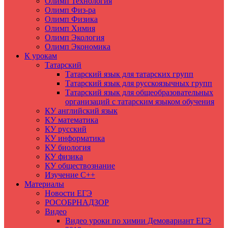
Олимп Технология
Олимп Физ-ра
Олимп Физика
Олимп Химия
Олимп Экология
Олимп Экономика
К урокам
Татарский
Татарский язык для татарских групп
Татарский язык для русскоязычных групп
Татарский язык для общеобразовательных
организаций с татарским языком обучения
КУ английский язык
КУ математика
КУ русский
КУ информатика
КУ биология
КУ физика
КУ обществознание
Изучение C++
Материалы
Новости ЕГЭ
РОСОБРНАДЗОР
Видео
Видео уроки по химии Демовариант ЕГЭ