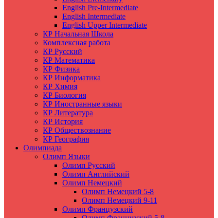
English Pre-Intermediate
English Intermediate
English Upper Intermediate
КР Начальная Школа
Комплексная работа
КР Русский
КР Математика
КР Физика
КР Информатика
КР Химия
КР Биология
КР Иностранные языки
КР Литература
КР История
КР Обществознание
КР География
Олимпиада
Олимп Языки
Олимп Русский
Олимп Английский
Олимп Немецкий
Олимп Немецкий 5-8
Олимп Немецкий 9-11
Олимп Французский
Олимп Французский 5-8