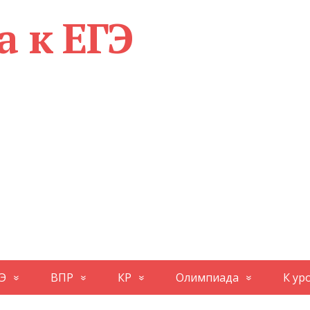
а к ЕГЭ
Э
ВПР
КР
Олимпиада
К ур