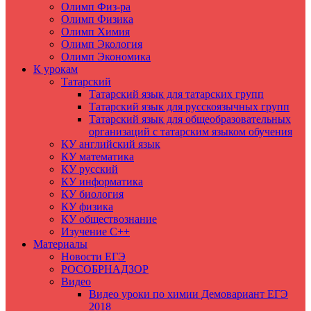
Олимп Физ-ра
Олимп Физика
Олимп Химия
Олимп Экология
Олимп Экономика
К урокам
Татарский
Татарский язык для татарских групп
Татарский язык для русскоязычных групп
Татарский язык для общеобразовательных
организаций с татарским языком обучения
КУ английский язык
КУ математика
КУ русский
КУ информатика
КУ биология
КУ физика
КУ обществознание
Изучение C++
Материалы
Новости ЕГЭ
РОСОБРНАДЗОР
Видео
Видео уроки по химии Демовариант ЕГЭ
2018