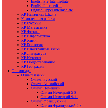
English Pre-Intermediate
English Intermediate
English Upper Intermediate
КР Начальная Школа
Комплексная работа
КР Русский
КР Математика
КР Физика
КР Информатика
КР Химия
КР Биология
КР Иностранные языки
КР Литература
КР История
КР Обществознание
КР География
Олимпиада
Олимп Языки
Олимп Русский
Олимп Английский
Олимп Немецкий
Олимп Немецкий 5-8
Олимп Немецкий 9-11
Олимп Французский
Олимп Французский 5-8