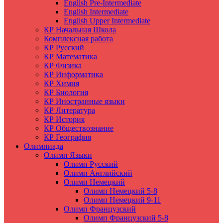
English Pre-Intermediate
English Intermediate
English Upper Intermediate
КР Начальная Школа
Комплексная работа
КР Русский
КР Математика
КР Физика
КР Информатика
КР Химия
КР Биология
КР Иностранные языки
КР Литература
КР История
КР Обществознание
КР География
Олимпиада
Олимп Языки
Олимп Русский
Олимп Английский
Олимп Немецкий
Олимп Немецкий 5-8
Олимп Немецкий 9-11
Олимп Французский
Олимп Французский 5-8