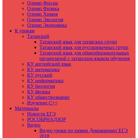
Олимп Физ-ра
Олимп Физика
Олимп Химия
Олимп Экология
Олимп Экономика
К урокам
Татарский
Татарский язык для татарских групп
Татарский язык для русскоязычных групп
Татарский язык для общеобразовательных
организаций с татарским языком обучения
КУ английский язык
КУ математика
КУ русский
КУ информатика
КУ биология
КУ физика
КУ обществознание
Изучение C++
Материалы
Новости ЕГЭ
РОСОБРНАДЗОР
Видео
Видео уроки по химии Демовариант ЕГЭ
2018