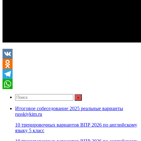
VK
Odnoklassniki
Telegram
WhatsApp
Итоговое собеседование 2025 реальные варианты
russkiykim.ru
10 тренировочных вариантов ВПР 2026 по английскому
языку 5 класс