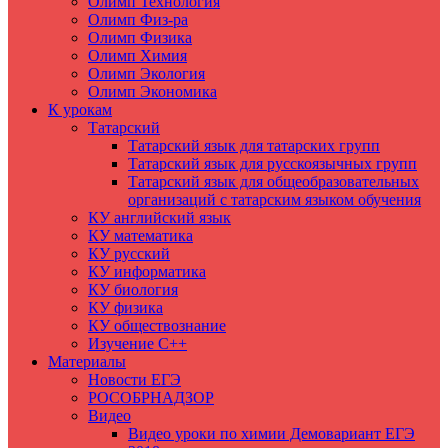
Олимп Технология
Олимп Физ-ра
Олимп Физика
Олимп Химия
Олимп Экология
Олимп Экономика
К урокам
Татарский
Татарский язык для татарских групп
Татарский язык для русскоязычных групп
Татарский язык для общеобразовательных
организаций с татарским языком обучения
КУ английский язык
КУ математика
КУ русский
КУ информатика
КУ биология
КУ физика
КУ обществознание
Изучение C++
Материалы
Новости ЕГЭ
РОСОБРНАДЗОР
Видео
Видео уроки по химии Демовариант ЕГЭ