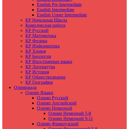
English Pre-Intermediate
English Intermediate
English Upper Intermediate
КР Начальная Школа
Комплексная работа
КР Русский
КР Математика
КР Физика
КР Информатика
КР Химия
КР Биология
КР Иностранные языки
КР Литература
КР История
КР Обществознание
КР География
Олимпиада
Олимп Языки
Олимп Русский
Олимп Английский
Олимп Немецкий
Олимп Немецкий 5-8
Олимп Немецкий 9-11
Олимп Французский
Олимп Французский 5-8