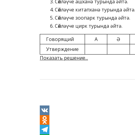
Сөйләүче ашханә турында әйтә.
Сөйләүче китапханә турында әйтә
Сөйләүче зоопарк турында әйтә.
Сөйләүче цирк турында әйтә.
Говорящий
А
Ә
Утверждение
Показать решение...
V
K
O