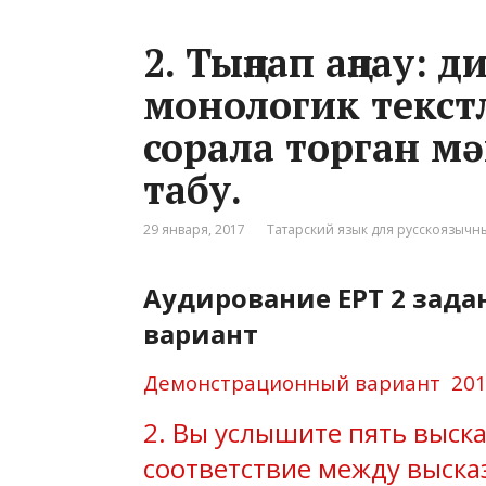
2. Тыңлап аңлау: 
монологик текст
сорала торган м
табу.
29 января, 2017
Татарский язык для русскоязычн
Аудирование ЕРТ 2 зад
вариант
Демонстрационный вариант 2017
2. Вы услышите пять выск
соответствие между выск