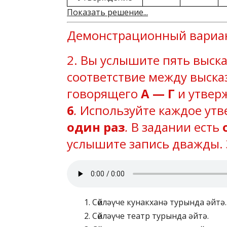
Показать решение...
Демонстрационный вариант
2. Вы услышите пять выск
соответствие между выск
говорящего
А — Г
и утвер
6
.
Используйте каждое утв
один раз
.
В задании есть
услышите запись дважды. 
Сөйләүче кунакханә турында әйтә.
Сөйләүче театр турында әйтә.