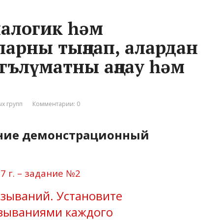
диалогик һәм
ларны тыңлап, алардан
әгълүматны аңлау һәм
ых групп
Комментарии: 0
ание демонстрационный
 г. – задание №2
азываний. Установите
азываниями каждого