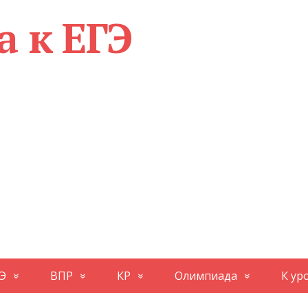
а к ЕГЭ
Э
ВПР
КР
Олимпиада
К ур