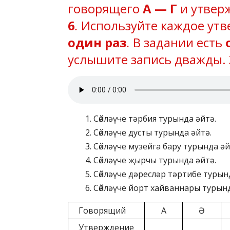
говорящего
А — Г
и утвер
6
.
Используйте каждое утв
один раз
.
В задании есть
услышите запись дважды. 
Сөйләүче тәрбия турында әйтә.
Сөйләүче дусты турында әйтә.
Сөйләүче музейга бару турында әй
Сөйләүче җырчы турында әйтә.
Сөйләүче дәресләр тәртибе турын
Сөйләүче йорт хайваннары турынд
Говорящий
А
Ә
Утверждение