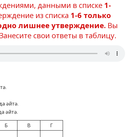
ждениями, данными в списке
1-
ерждение из списка
1-6 только
одно лишнее утверждение.
Вы
Занесите свои ответы в таблицу.
тә.
да әйтә.
а әйтә.
Б
В
Г