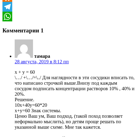
Odnoklassniki
Telegram
WhatsApp
Комментарии
1
тамара
28 августа, 2019 в 8:12 пп
х + у = 60
\…/ +\…/=\../ Для наглядности в эти сосудики вписать то,
что написано строчкой выше.Внизу под каждым
сосудом подписать концентрации растворов 10% , 40% и
20%.
Решение.
10х+40у=60*20
х+у=60 Знак системы.
Ценю Ваш ум, Ваш подход, (такой поход позволяет
неформально мыслить), но детям проще решать по
указанной выше схеме. Мне так кажется.