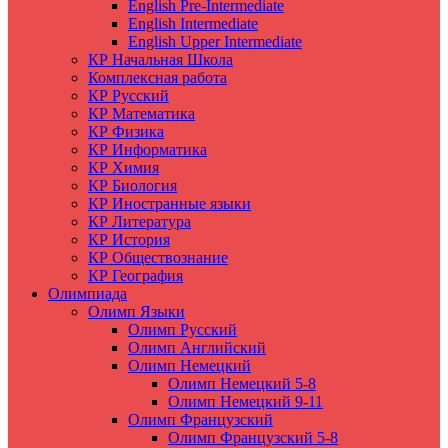
English Pre-Intermediate
English Intermediate
English Upper Intermediate
КР Начальная Школа
Комплексная работа
КР Русский
КР Математика
КР Физика
КР Информатика
КР Химия
КР Биология
КР Иностранные языки
КР Литература
КР История
КР Обществознание
КР География
Олимпиада
Олимп Языки
Олимп Русский
Олимп Английский
Олимп Немецкий
Олимп Немецкий 5-8
Олимп Немецкий 9-11
Олимп Французский
Олимп Французский 5-8