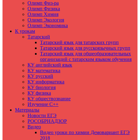
Олимп Физ-ра
Олимп Физика
Олимп Химия
Олимп Экология
Олимп Экономика
К урокам
Татарский
Татарский язык для татарских групп
Татарский язык для русскоязычных групп
Татарский язык для общеобразовательных
организаций с татарским языком обучения
КУ английский язык
КУ математика
КУ русский
КУ информатика
КУ биология
КУ физика
КУ обществознание
Изучение C++
Материалы
Новости ЕГЭ
РОСОБРНАДЗОР
Видео
Видео уроки по химии Демовариант ЕГЭ
2018