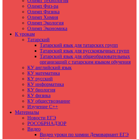
Олимп Технология
Олимп Физ-ра
Олимп Физика
Олимп Химия
Олимп Экология
Олимп Экономика
К урокам
Татарский
Татарский язык для татарских групп
Татарский язык для русскоязычных групп
Татарский язык для общеобразовательных
организаций с татарским языком обучения
КУ английский язык
КУ математика
КУ русский
КУ информатика
КУ биология
КУ физика
КУ обществознание
Изучение C++
Материалы
Новости ЕГЭ
РОСОБРНАДЗОР
Видео
Видео уроки по химии Демовариант ЕГЭ