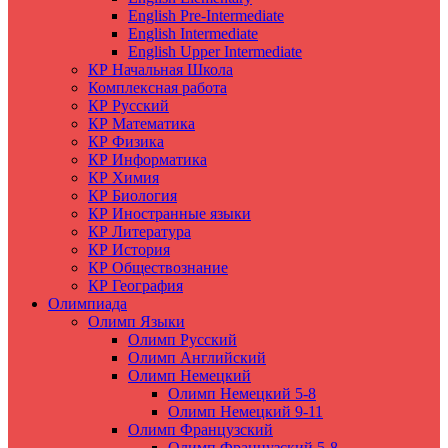
English Pre-Intermediate
English Intermediate
English Upper Intermediate
КР Начальная Школа
Комплексная работа
КР Русский
КР Математика
КР Физика
КР Информатика
КР Химия
КР Биология
КР Иностранные языки
КР Литература
КР История
КР Обществознание
КР География
Олимпиада
Олимп Языки
Олимп Русский
Олимп Английский
Олимп Немецкий
Олимп Немецкий 5-8
Олимп Немецкий 9-11
Олимп Французский
Олимп Французский 5-8