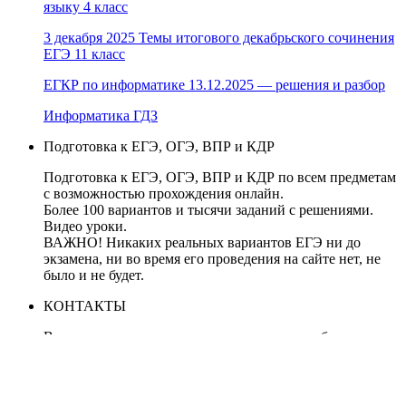
языку 4 класс
3 декабря 2025 Темы итогового декабрьского сочинения
ЕГЭ 11 класс
ЕГКР по информатике 13.12.2025 — решения и разбор
Информатика ГДЗ
Подготовка к ЕГЭ, ОГЭ, ВПР и КДР
Подготовка к ЕГЭ, ОГЭ, ВПР и КДР по всем предметам
с возможностью прохождения онлайн.
Более 100 вариантов и тысячи заданий с решениями.
Видео уроки.
ВАЖНО! Никаких реальных вариантов ЕГЭ ни до
экзамена, ни во время его проведения на сайте нет, не
было и не будет.
КОНТАКТЫ
В случае нарушения авторских прав, правообладателям
обращаться по адресу: tolkoege@gmail.com
ЗАПРЕЩЕНО копирование материалов без указания
активные ссылки на источник, все демо-версии с сайта