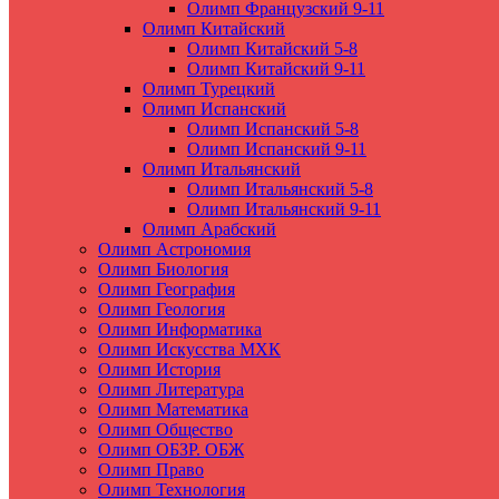
Олимп Французский 9-11
Олимп Китайский
Олимп Китайский 5-8
Олимп Китайский 9-11
Олимп Турецкий
Олимп Испанский
Олимп Испанский 5-8
Олимп Испанский 9-11
Олимп Итальянский
Олимп Итальянский 5-8
Олимп Итальянский 9-11
Олимп Арабский
Олимп Астрономия
Олимп Биология
Олимп География
Олимп Геология
Олимп Информатика
Олимп Искусства МХК
Олимп История
Олимп Литература
Олимп Математика
Олимп Общество
Олимп ОБЗР. ОБЖ
Олимп Право
Олимп Технология