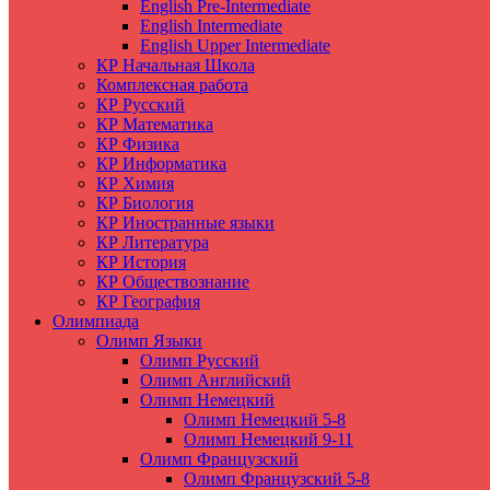
English Pre-Intermediate
English Intermediate
English Upper Intermediate
КР Начальная Школа
Комплексная работа
КР Русский
КР Математика
КР Физика
КР Информатика
КР Химия
КР Биология
КР Иностранные языки
КР Литература
КР История
КР Обществознание
КР География
Олимпиада
Олимп Языки
Олимп Русский
Олимп Английский
Олимп Немецкий
Олимп Немецкий 5-8
Олимп Немецкий 9-11
Олимп Французский
Олимп Французский 5-8