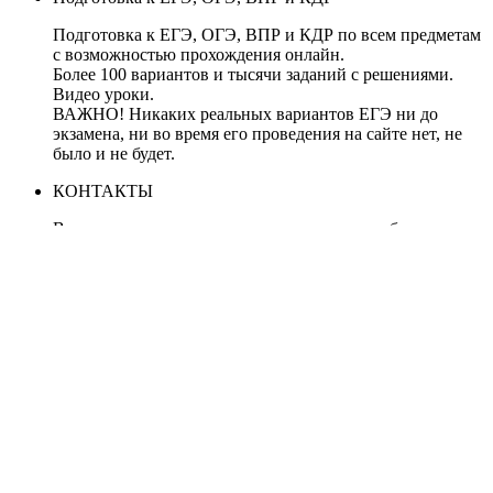
Подготовка к ЕГЭ, ОГЭ, ВПР и КДР по всем предметам
с возможностью прохождения онлайн.
Более 100 вариантов и тысячи заданий с решениями.
Видео уроки.
ВАЖНО! Никаких реальных вариантов ЕГЭ ни до
экзамена, ни во время его проведения на сайте нет, не
было и не будет.
КОНТАКТЫ
В случае нарушения авторских прав, правообладателям
обращаться по адресу: tolkoege@gmail.com
ЗАПРЕЩЕНО копирование материалов без указания
активные ссылки на источник, все демо-версии с сайта
ФИПИ http://fipi.ru/
Подготовка к ЕГЭ
© 2026
Тема от
WP Puzzle
➤