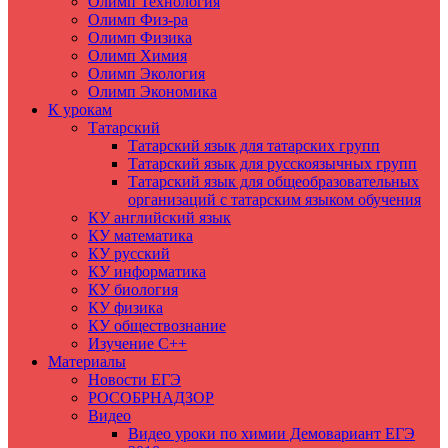
Олимп Технология
Олимп Физ-ра
Олимп Физика
Олимп Химия
Олимп Экология
Олимп Экономика
К урокам
Татарский
Татарский язык для татарских групп
Татарский язык для русскоязычных групп
Татарский язык для общеобразовательных
организаций с татарским языком обучения
КУ английский язык
КУ математика
КУ русский
КУ информатика
КУ биология
КУ физика
КУ обществознание
Изучение C++
Материалы
Новости ЕГЭ
РОСОБРНАДЗОР
Видео
Видео уроки по химии Демовариант ЕГЭ