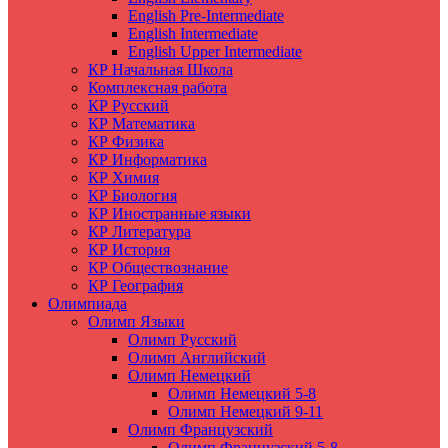
English Pre-Intermediate
English Intermediate
English Upper Intermediate
КР Начальная Школа
Комплексная работа
КР Русский
КР Математика
КР Физика
КР Информатика
КР Химия
КР Биология
КР Иностранные языки
КР Литература
КР История
КР Обществознание
КР География
Олимпиада
Олимп Языки
Олимп Русский
Олимп Английский
Олимп Немецкий
Олимп Немецкий 5-8
Олимп Немецкий 9-11
Олимп Французский
Олимп Французский 5-8