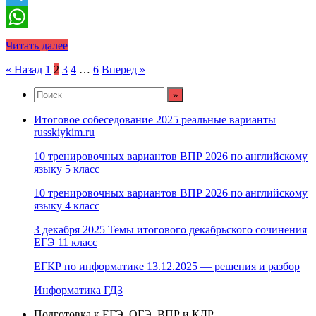
Telegram
WhatsApp
Читать далее
Пагинация
« Назад
1
2
3
4
…
6
Вперед »
записей
Итоговое собеседование 2025 реальные варианты
russkiykim.ru
10 тренировочных вариантов ВПР 2026 по английскому
языку 5 класс
10 тренировочных вариантов ВПР 2026 по английскому
языку 4 класс
3 декабря 2025 Темы итогового декабрьского сочинения
ЕГЭ 11 класс
ЕГКР по информатике 13.12.2025 — решения и разбор
Информатика ГДЗ
Подготовка к ЕГЭ, ОГЭ, ВПР и КДР