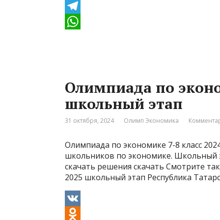
K
O
d
T
n
e
W
o
l
h
k
e
a
Олимпиада по эконо
l
g
t
школьный этап
a
r
s
s
a
A
31 октября, 2024
Олимп Экономика
Комментар
s
m
p
Олимпиада по экономике 7-8 класс 202
n
p
школьников по экономике. Школьный эт
i
скачать решения скачать Смотрите так
2025 школьный этап Республика Татар
k
i
V