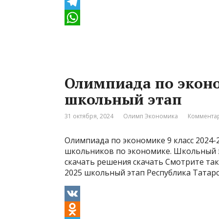
K
O
d
T
n
e
W
o
l
h
k
e
a
Олимпиада по эконо
l
g
t
школьный этап
a
r
s
s
a
A
31 октября, 2024
Олимп Экономика
Комментар
s
m
p
Олимпиада по экономике 9 класс 2024-
n
p
школьников по экономике. Школьный эт
i
скачать решения скачать Смотрите так
2025 школьный этап Республика Татар
k
i
V