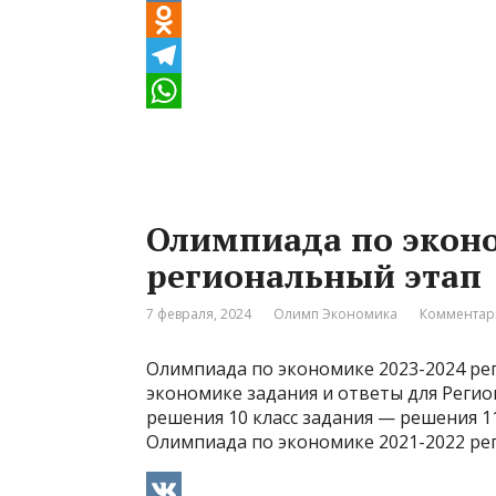
V
K
O
d
T
n
e
W
o
l
h
k
e
a
Олимпиада по эконо
l
g
t
региональный этап
a
r
s
s
a
A
7 февраля, 2024
Олимп Экономика
Комментар
s
m
p
Олимпиада по экономике 2023-2024 ре
n
p
экономике задания и ответы для Регион
i
решения 10 класс задания — решения 1
Олимпиада по экономике 2021-2022 ре
k
i