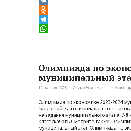
V
K
O
d
T
n
e
W
o
l
h
k
e
a
Олимпиада по эконо
l
g
t
муниципальный эт
a
r
s
s
a
A
12 ноября, 2023
Олимп Экономика
Комментар
s
m
p
Олимпиада по экономике 2023-2024 му
n
p
Всероссийская олимпиада школьников
i
на задания муниципального этапа. 7-8 к
класс скачать Смотрите также: Олимпиа
k
муниципальный этап Олимпиада по эко