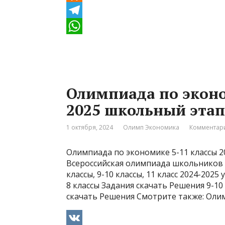
K
O
d
T
n
e
W
o
l
h
k
e
a
Олимпиада по эконо
l
g
t
2025 школьный этап
a
r
s
s
a
A
1 октября, 2024
Олимп Экономика
Комментари
s
m
p
Олимпиада по экономике 5-11 классы 2
n
p
Всероссийская олимпиада школьников п
i
классы, 9-10 классы, 11 класс 2024-2025
8 классы Задания скачать Решения 9-10
k
скачать Решения Смотрите также: Олим
i