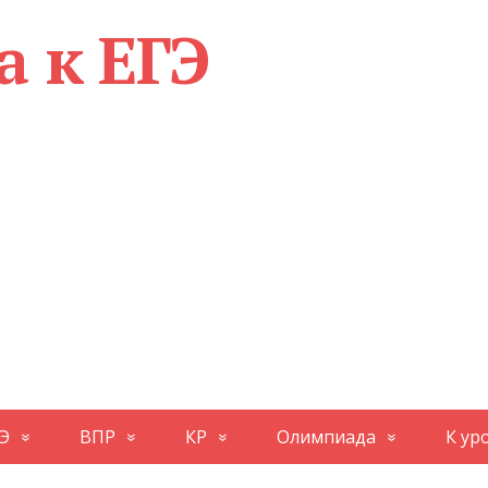
а к ЕГЭ
Э
ВПР
КР
Олимпиада
К ур