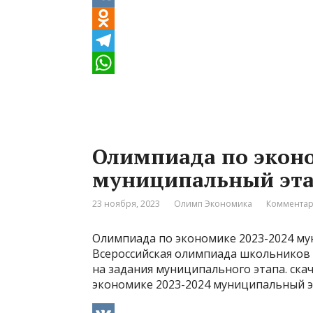
V
K
O
d
T
n
e
W
o
l
h
k
e
a
Олимпиада по эконо
l
g
t
муниципальный эта
a
r
s
s
a
A
23 ноября, 2023
Олимп Экономика
Комментар
s
m
p
Олимпиада по экономике 2023-2024 му
n
p
Всероссийская олимпиада школьников
i
на задания муниципального этапа. ска
экономике 2023-2024 муниципальный 
k
i