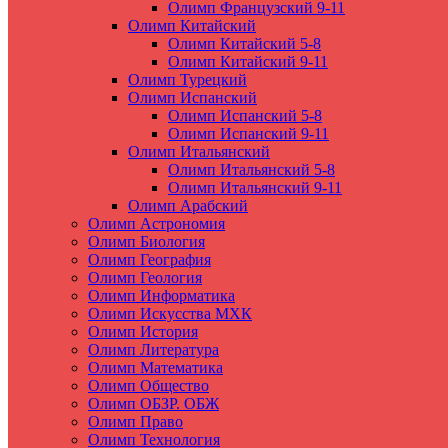
Олимп Французский 9-11
Олимп Китайский
Олимп Китайский 5-8
Олимп Китайский 9-11
Олимп Турецкий
Олимп Испанский
Олимп Испанский 5-8
Олимп Испанский 9-11
Олимп Итальянский
Олимп Итальянский 5-8
Олимп Итальянский 9-11
Олимп Арабский
Олимп Астрономия
Олимп Биология
Олимп География
Олимп Геология
Олимп Информатика
Олимп Искусства МХК
Олимп История
Олимп Литература
Олимп Математика
Олимп Общество
Олимп ОБЗР. ОБЖ
Олимп Право
Олимп Технология