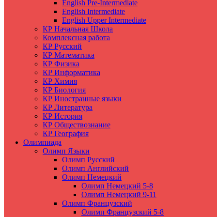
English Pre-Intermediate
English Intermediate
English Upper Intermediate
КР Начальная Школа
Комплексная работа
КР Русский
КР Математика
КР Физика
КР Информатика
КР Химия
КР Биология
КР Иностранные языки
КР Литература
КР История
КР Обществознание
КР География
Олимпиада
Олимп Языки
Олимп Русский
Олимп Английский
Олимп Немецкий
Олимп Немецкий 5-8
Олимп Немецкий 9-11
Олимп Французский
Олимп Французский 5-8