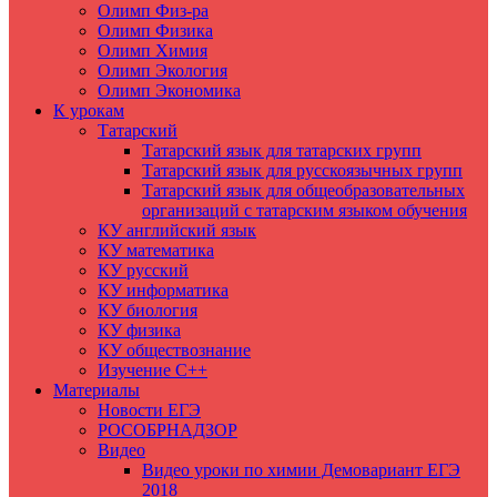
Олимп Физ-ра
Олимп Физика
Олимп Химия
Олимп Экология
Олимп Экономика
К урокам
Татарский
Татарский язык для татарских групп
Татарский язык для русскоязычных групп
Татарский язык для общеобразовательных
организаций с татарским языком обучения
КУ английский язык
КУ математика
КУ русский
КУ информатика
КУ биология
КУ физика
КУ обществознание
Изучение C++
Материалы
Новости ЕГЭ
РОСОБРНАДЗОР
Видео
Видео уроки по химии Демовариант ЕГЭ
2018