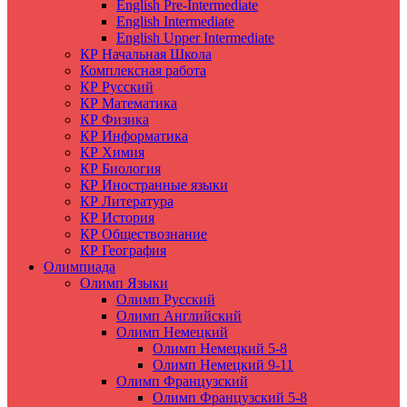
English Pre-Intermediate
English Intermediate
English Upper Intermediate
КР Начальная Школа
Комплексная работа
КР Русский
КР Математика
КР Физика
КР Информатика
КР Химия
КР Биология
КР Иностранные языки
КР Литература
КР История
КР Обществознание
КР География
Олимпиада
Олимп Языки
Олимп Русский
Олимп Английский
Олимп Немецкий
Олимп Немецкий 5-8
Олимп Немецкий 9-11
Олимп Французский
Олимп Французский 5-8