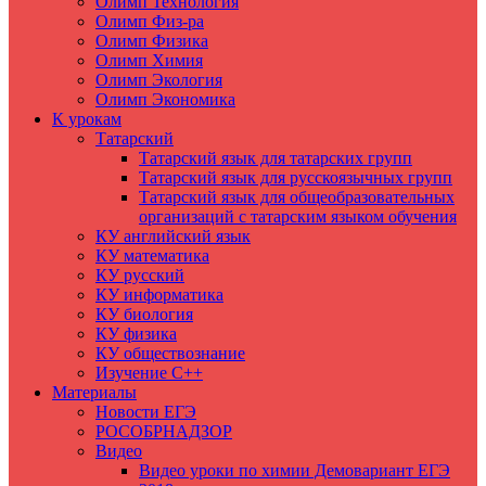
Олимп Технология
Олимп Физ-ра
Олимп Физика
Олимп Химия
Олимп Экология
Олимп Экономика
К урокам
Татарский
Татарский язык для татарских групп
Татарский язык для русскоязычных групп
Татарский язык для общеобразовательных
организаций с татарским языком обучения
КУ английский язык
КУ математика
КУ русский
КУ информатика
КУ биология
КУ физика
КУ обществознание
Изучение C++
Материалы
Новости ЕГЭ
РОСОБРНАДЗОР
Видео
Видео уроки по химии Демовариант ЕГЭ