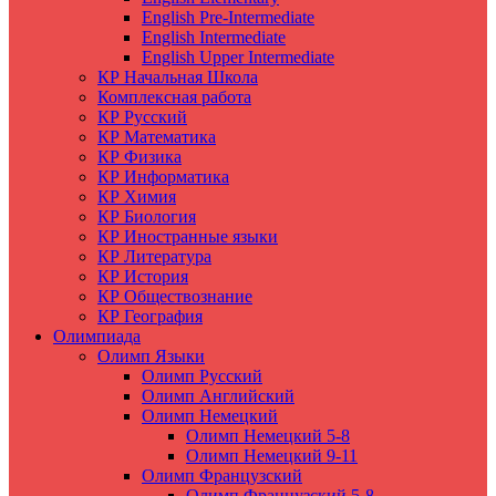
English Pre-Intermediate
English Intermediate
English Upper Intermediate
КР Начальная Школа
Комплексная работа
КР Русский
КР Математика
КР Физика
КР Информатика
КР Химия
КР Биология
КР Иностранные языки
КР Литература
КР История
КР Обществознание
КР География
Олимпиада
Олимп Языки
Олимп Русский
Олимп Английский
Олимп Немецкий
Олимп Немецкий 5-8
Олимп Немецкий 9-11
Олимп Французский
Олимп Французский 5-8