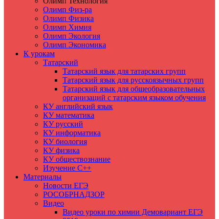
Олимп Технология
Олимп Физ-ра
Олимп Физика
Олимп Химия
Олимп Экология
Олимп Экономика
К урокам
Татарский
Татарский язык для татарских групп
Татарский язык для русскоязычных групп
Татарский язык для общеобразовательных
организаций с татарским языком обучения
КУ английский язык
КУ математика
КУ русский
КУ информатика
КУ биология
КУ физика
КУ обществознание
Изучение C++
Материалы
Новости ЕГЭ
РОСОБРНАДЗОР
Видео
Видео уроки по химии Демовариант ЕГЭ