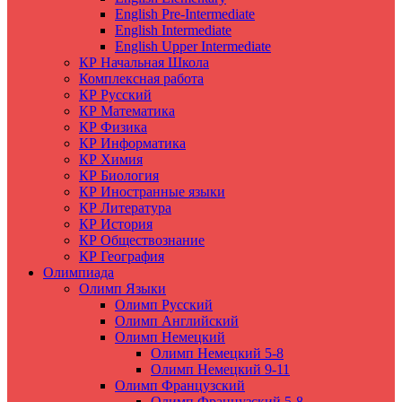
English Pre-Intermediate
English Intermediate
English Upper Intermediate
КР Начальная Школа
Комплексная работа
КР Русский
КР Математика
КР Физика
КР Информатика
КР Химия
КР Биология
КР Иностранные языки
КР Литература
КР История
КР Обществознание
КР География
Олимпиада
Олимп Языки
Олимп Русский
Олимп Английский
Олимп Немецкий
Олимп Немецкий 5-8
Олимп Немецкий 9-11
Олимп Французский
Олимп Французский 5-8