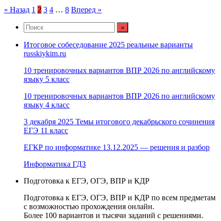
Пагинация
« Назад
1
2
3
4
…
8
Вперед »
записей
Итоговое собеседование 2025 реальные варианты
russkiykim.ru
10 тренировочных вариантов ВПР 2026 по английскому
языку 5 класс
10 тренировочных вариантов ВПР 2026 по английскому
языку 4 класс
3 декабря 2025 Темы итогового декабрьского сочинения
ЕГЭ 11 класс
ЕГКР по информатике 13.12.2025 — решения и разбор
Информатика ГДЗ
Подготовка к ЕГЭ, ОГЭ, ВПР и КДР
Подготовка к ЕГЭ, ОГЭ, ВПР и КДР по всем предметам
с возможностью прохождения онлайн.
Более 100 вариантов и тысячи заданий с решениями.