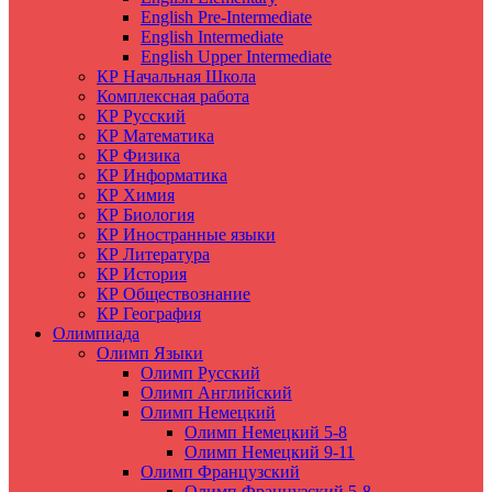
English Pre-Intermediate
English Intermediate
English Upper Intermediate
КР Начальная Школа
Комплексная работа
КР Русский
КР Математика
КР Физика
КР Информатика
КР Химия
КР Биология
КР Иностранные языки
КР Литература
КР История
КР Обществознание
КР География
Олимпиада
Олимп Языки
Олимп Русский
Олимп Английский
Олимп Немецкий
Олимп Немецкий 5-8
Олимп Немецкий 9-11
Олимп Французский
Олимп Французский 5-8