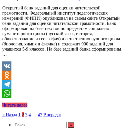
Открытый банк заданий для оценки читательской
грамотности. Федеральный институт педагогических
измерений (ФИПИ) опубликовал на своем сайте Открытый
банк заданий для оценки читательской грамотности. Банк
сформирован на базе текстов по предметам социально-
гуманитарного цикла (русский язык, история,
обществознание и география) и естественнонаучного цикла
(биология, химия и физика) и содержит 900 заданий для
учащихся 5-9 классов. На базе заданий банка сформированы
…
VK
Odnoklassniki
Telegram
WhatsApp
Читать далее
Пагинация
« Назад
1
2
3
4
…
47
Вперед »
записей