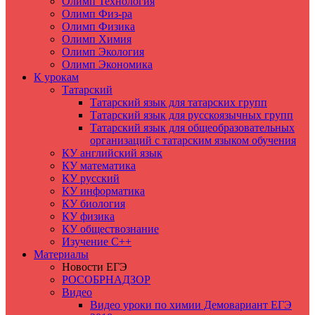
Олимп Технология
Олимп Физ-ра
Олимп Физика
Олимп Химия
Олимп Экология
Олимп Экономика
К урокам
Татарский
Татарский язык для татарских групп
Татарский язык для русскоязычных групп
Татарский язык для общеобразовательных
организаций с татарским языком обучения
КУ английский язык
КУ математика
КУ русский
КУ информатика
КУ биология
КУ физика
КУ обществознание
Изучение C++
Материалы
Новости ЕГЭ
РОСОБРНАДЗОР
Видео
Видео уроки по химии Демовариант ЕГЭ