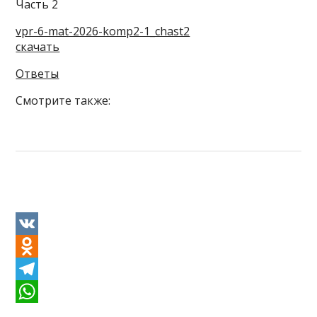
Часть 2
vpr-6-mat-2026-komp2-1_chast2
скачать
Ответы
Смотрите также:
V
K
O
d
T
n
e
W