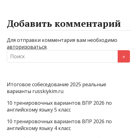
o
l
h
k
e
a
Добавить комментарий
l
g
t
a
r
s
Для отправки комментария вам необходимо
авторизоваться
.
s
a
A
s
m
p
n
p
i
Итоговое собеседование 2025 реальные
k
варианты russkiykim.ru
i
10 тренировочных вариантов ВПР 2026 по
английскому языку 5 класс
10 тренировочных вариантов ВПР 2026 по
английскому языку 4 класс