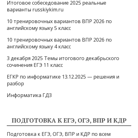
l
g
t
Итоговое собеседование 2025 реальные
варианты russkiykim.ru
a
r
s
s
a
A
10 тренировочных вариантов ВПР 2026 по
английскому языку 5 класс
s
m
p
n
p
10 тренировочных вариантов ВПР 2026 по
английскому языку 4 класс
i
3 декабря 2025 Темы итогового декабрьского
k
сочинения ЕГЭ 11 класс
i
ЕГКР по информатике 13.12.2025 — решения и
разбор
Информатика ГДЗ
ПОДГОТОВКА К ЕГЭ, ОГЭ, ВПР И КДР
Подготовка к ЕГЭ, ОГЭ, ВПР и КДР по всем