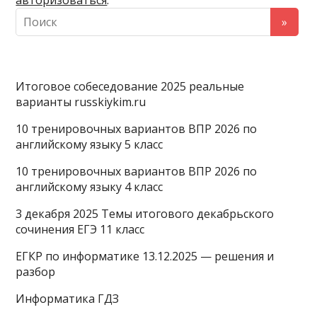
авторизоваться
.
s
a
A
s
m
p
n
p
i
Итоговое собеседование 2025 реальные
k
варианты russkiykim.ru
i
10 тренировочных вариантов ВПР 2026 по
английскому языку 5 класс
10 тренировочных вариантов ВПР 2026 по
английскому языку 4 класс
3 декабря 2025 Темы итогового декабрьского
сочинения ЕГЭ 11 класс
ЕГКР по информатике 13.12.2025 — решения и
разбор
Информатика ГДЗ