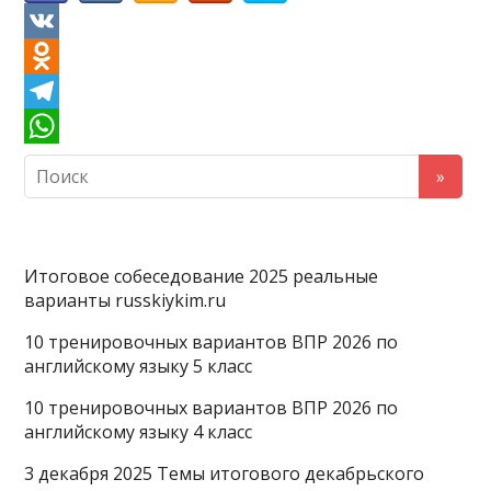
V
K
O
d
T
n
e
W
o
l
h
k
e
a
l
g
t
Итоговое собеседование 2025 реальные
варианты russkiykim.ru
a
r
s
s
a
A
10 тренировочных вариантов ВПР 2026 по
английскому языку 5 класс
s
m
p
n
p
10 тренировочных вариантов ВПР 2026 по
английскому языку 4 класс
i
3 декабря 2025 Темы итогового декабрьского
k