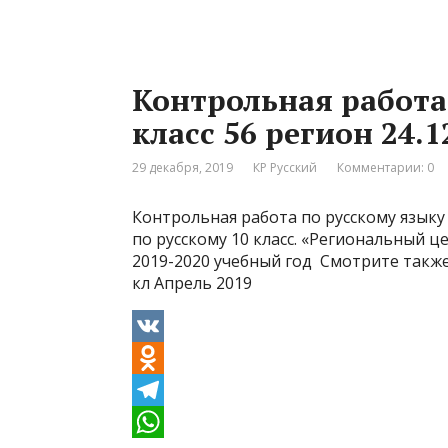
o
l
h
k
e
a
Контрольная работа
l
g
t
класс 56 регион 24.1
a
r
s
s
a
A
29 декабря, 2019
КР Русский
Комментарии: 0
s
m
p
Контрольная работа по русскому языку 
n
p
по русскому 10 класс. «Региональный ц
i
2019-2020 учебный год Смотрите такж
кл Апрель 2019
k
i
V
K
O
d
T