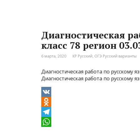
n
e
W
o
l
h
k
e
a
Диагностическая раб
l
g
t
класс 78 регион 03.0
a
r
s
s
a
A
6 марта, 2020
КР Русский
,
ОГЭ Русский варианты
s
m
p
Диагностическая работа по русскому язы
n
p
Диагностическая работа по русскому язы
i
k
V
i
K
O
d
T
n
e
W