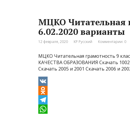
o
l
h
k
e
a
МЦКО Читательная г
l
g
t
6.02.2020 варианты
a
r
s
s
a
A
12 февраля, 2020
КР Русский
Комментарии: 0
s
m
p
МЦКО Читательная грамотность 9 кла
n
p
КАЧЕСТВА ОБРАЗОВАНИЯ Скачать 1002 С
i
Скачать 2005 и 2001 Скачать 2006 и 20
k
i
V
K
O
d
T
n
e
W
o
l
h