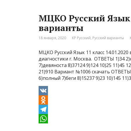
k
e
a
МЦКО Русский Язык 1
l
g
t
варианты
a
r
s
s
a
A
18 января, 2020
КР Русский
,
Русский варианты
s
m
p
МЦКО Русский Язык 11 класс 14.01.202
n
p
диагностики г. Москва. ОТВЕТЫ 1)34 2
i
7)девяноста 8)37124 9)124 10)25 11)45 12)
21)910 Вариант №1006 скачать ОТВЕТЫ 1
k
6)полный 7)беги 8)15237 9)23 10)145 11)3
i
V
K
O
d
T
n
e
W