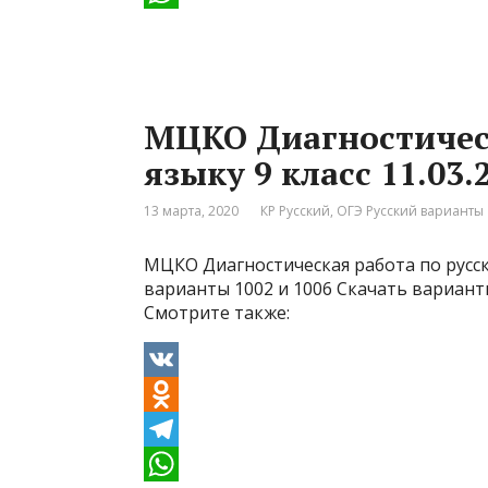
n
e
W
o
l
h
k
e
a
МЦКО Диагностическ
l
g
t
языку 9 класс 11.03
a
r
s
s
a
A
13 марта, 2020
КР Русский
,
ОГЭ Русский варианты
s
m
p
МЦКО Диагностическая работа по русск
n
p
варианты 1002 и 1006 Скачать варианты
i
Смотрите также:
k
i
V
K
O
d
T