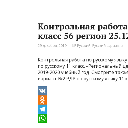
o
l
h
k
e
a
Контрольная работа
l
g
t
класс 56 регион 25.1
a
r
s
s
a
A
29 декабря, 2019
КР Русский
,
Русский варианты
s
m
p
Контрольная работа по русскому языку 
n
p
по русскому 11 класс. «Региональный ц
i
2019-2020 учебный год Смотрите также: 
вариант №2 РДР по русскому языку 11 к
k
i
V
K
O
d
T
n
e
W