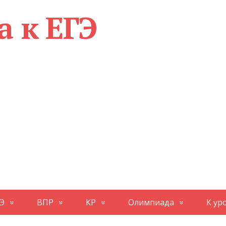
а к ЕГЭ
Э
ВПР
КР
Олимпиада
К ур