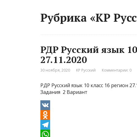
Рубрика «КР Рус
РДР Русский язык 10
27.11.2020
30 ноября, 2020
КР Русский
Комментарии: 0
РДР Русский язык 10 класс 16 регион 27
Задания 2 Вариант
V
K
O
d
T